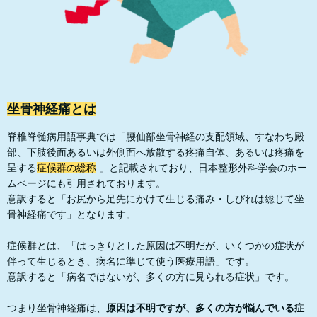
坐骨神経痛とは
脊椎脊髄病用語事典では「腰仙部坐骨神経の支配領域、すなわち殿
部、下肢後面あるいは外側面へ放散する疼痛自体、あるいは疼痛を
呈する
症候群の総称
」と記載されており、日本整形外科学会のホー
ムページにも引用されております。
意訳すると「お尻から足先にかけて生じる痛み・しびれは総じて坐
骨神経痛です」となります。
症候群とは、「はっきりとした原因は不明だが、いくつかの症状が
伴って生じるとき、病名に準じて使う医療用語」です。
意訳すると「病名ではないが、多くの方に見られる症状」です。
つまり坐骨神経痛は、
原因は不明ですが、多くの方が悩んでいる症